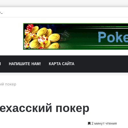
иться к покер-руму Покердом и что он предлагает
М
НАПИШИТЕ НАМ!
КАРТА САЙТА
ий покер
ехасский покер
2 минут чтения