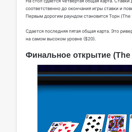
На стол сдается четвертая общая карта. Ставки 
соответственно до окончания игры ставки и пов
Первым дорогим раундом становится Торн (The t
Сдается последняя пятая общая карта. Это ривер
на самом высоком уровне ($20).
Финальное открытие (The