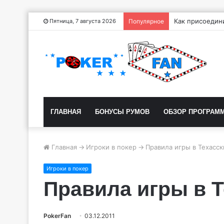
Как присоедин
Пятница, 7 августа 2026
Популярное
ГЛАВНАЯ
БОНУСЫ РУМОВ
ОБЗОР ПРОГРАМ
Главная
->
Игроки в покер
->
Правила игры в Техасск
Игроки в покер
Правила игры в Т
PokerFan
03.12.2011