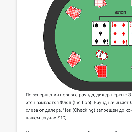
По завершении первого раунда, дилер первые 3 
это называется Флоп (the flop). Раунд начинаю
слева от дилера. Чек (Checking) запрещен до к
нашем случае $10).