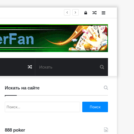
Войти
Случайная
Sidebar
статья
Искать
Случайная
статья
Искать на сайте
Найти:
888 poker