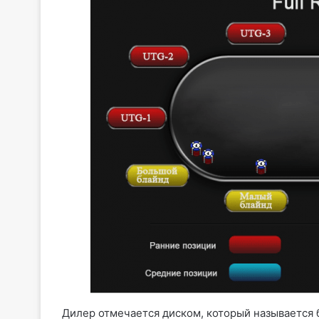
Дилер отмечается диском, который называется 