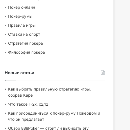
Покер онлайн
Покер-румы
Правила игры
Ставки на спорт
Стратегия покера
Философия покера
Новые статьи
Как выбрать правильную стратегию игры,
собрав Каре
Что такое 1-2х, х2,12
Как присоединиться к покер-руму Покердом и
что он предлагает
Обзор 888Poker — стоит ли выбирать эту