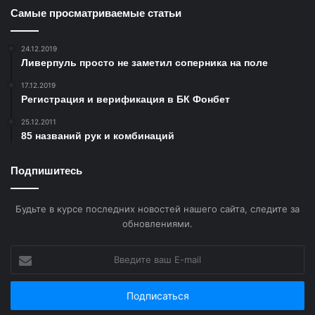
Самые просматриваемые статьи
24.12.2019
Ливерпуль просто не заметил соперника на поле
17.12.2019
Регистрация и верификация в БК Фонбет
25.12.2011
85 названий рук и комбинаций
Подпишитесь
Будьте в курсе последних новостей нашего сайта, следите за
Сразу уточним, что в одной раздаче два игрока могут
обновлениями.
собрать каре, например, семерки и короли. В таком
Введите
случае победа оказывается у того игрока, чья
ваш
комбинация собралась из карт более старшего ранга. В
E-
нашем примере это короли.
mail