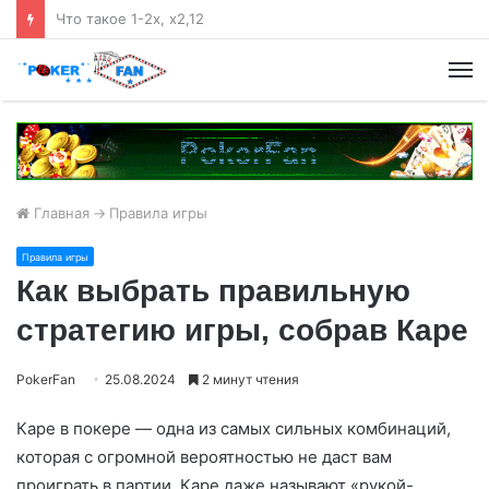
Как присоединиться к покер-руму Покердом и что он предлагает
М
Главная
->
Правила игры
Правила игры
Как выбрать правильную
стратегию игры, собрав Каре
PokerFan
25.08.2024
2 минут чтения
Каре в покере — одна из самых сильных комбинаций,
которая с огромной вероятностью не даст вам
проиграть в партии. Каре даже называют «рукой-