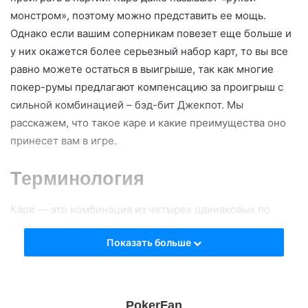
монстром», поэтому можно представить ее мощь.
Однако если вашим соперникам повезет еще больше и
у них окажется более серьезный набор карт, то вы все
равно можете остаться в выигрыше, так как многие
покер-румы предлагают компенсацию за проигрыш с
сильной комбинацией – бэд-бит Джекпот. Мы
расскажем, что такое каре и какие преимущества оно
принесет вам в игре.
Терминология
Каре — это комбинация из четырех одинаковых по
рангу карт. Не до конца известно, откуда взялось
Показать больше
название, но существует теория, что оно пришло из
казино. В игре в рулетку каре — это ставка на четыре
рядом стоящих номера. Во всем мире привычен именно
термин каре, который пришел из французского языка, в
PokerFan