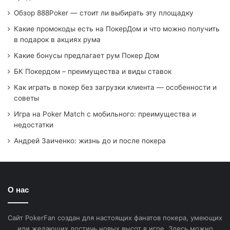
Пара на борде.
Здесь каре составится, если у вас
Обзор 888Poker — стоит ли выбирать эту площадку
карманная пара. Такой вариант более закрытый,
Какие промокоды есть на ПокерДом и что можно получить
чем предыдущие, поэтому его нужно разыгрывать
в подарок в акциях рума
как и любой другой натс, учитывая и манеру игры
Какие бонусы предлагает рум Покер Дом
соперников. Тайтового соперника можно вести
БК Покердом – преимущества и виды ставок
через низкие ставки и давать посмотреть борд
Как играть в покер без загрузки клиента — особенности и
дешево, а вот с агрессором нужно действовать по-
советы
другому. Агрессора стоит провоцировать первым
Игра на Poker Match с мобильного: преимущества и
делать ставки, а перед вскрытием предложить
недостатки
сравнять ставку с вами.
Андрей Заиченко: жизнь до и после покера
Во всех вариантах получения каре, вам стоит хорошо
подумать, как с максимальной прибылью разыграть
партию. Ошибкой новичка будет сразу сломя голову
О нас
ставить олл-ин и делать большие карты. Потому что
соперники за столом могут просто слиться и не
Сайт PokerFan создан для настоящих фанатов покера, умеющих
наполнить банк своими взносами. Будет очень обидно
или желающих достичь новых высот в игре. Здесь можно