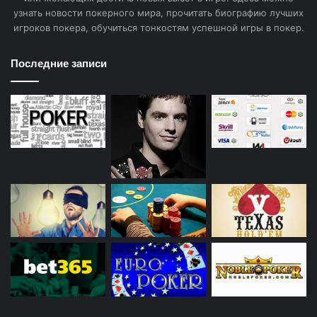
не получить больше, имея такую редкую комбинацию
узнать новости покерного мира, прочитать биографию лучших
на руках.
игроков покера, обучиться тонкостям успешной игры в покер.
Место Каре в иерархии
Последние записи
комбинаций