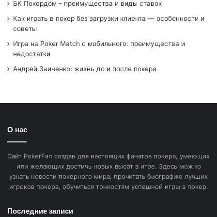
БК Покердом – преимущества и виды ставок
Как играть в покер без загрузки клиента — особенности и
советы
Игра на Poker Match с мобильного: преимущества и
недостатки
Андрей Заиченко: жизнь до и после покера
О нас
Сайт PokerFan создан для настоящих фанатов покера, умеющих
или желающих достичь новых высот в игре. Здесь можно
узнать новости покерного мира, прочитать биографию лучших
игроков покера, обучиться тонкостям успешной игры в покер.
Последние записи