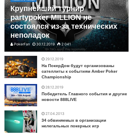
Крупнейший турнир
partypoker MILLION не
состоялся из-за технических
неполадок
PokerFan
30.12.2019
2 041
29.12.2019
На ПокерДом будут организованы
сателлиты к событиям Amber Poker
Championship
28.12.2019
Победитель Главного события и другие
новости 888LIVE
27.04.2013
34 обвиняемых в организации
нелегальных покерных игр