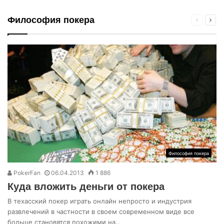
Философия покера
Предыд
Сле
страниц
стр
Философия покера
PokerFan
06.04.2013
1 886
Куда вложить деньги от покера
В техасский покер играть онлайн непросто и индустрия
развлечений в частности в своем современном виде все
больше становятся похожими на…