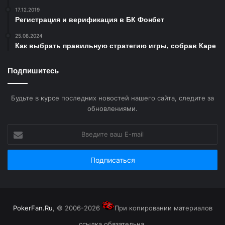
17.12.2019
Регистрация и верификация в БК Фонбет
25.08.2024
Как выбрать правильную стратегию игры, собрав Каре
Подпишитесь
Будьте в курсе последних новостей нашего сайта, следите за
обновлениями.
Введите
ваш
E-
mail
PokerFan.Ru
, © 2006-2026
При копировании материалов
ссылка обязательна.