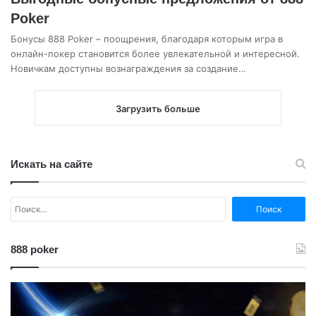
Poker
Бонусы 888 Poker – поощрения, благодаря которым игра в
онлайн-покер становится более увлекательной и интересной.
Новичкам доступны вознаграждения за создание…
Загрузить больше
Искать на сайте
Найти:
888 poker