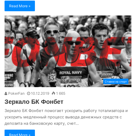
Read More »
Ставки на спорт
PokerFan
10.12.2019
1 665
Зеркало БК Фонбет
Зеркало БК Фонбет помогает ускорить работу тотализатора и
ускорить медленный процесс вывода денежных средств с
депозита на банковскую карту, счет…
Read More »