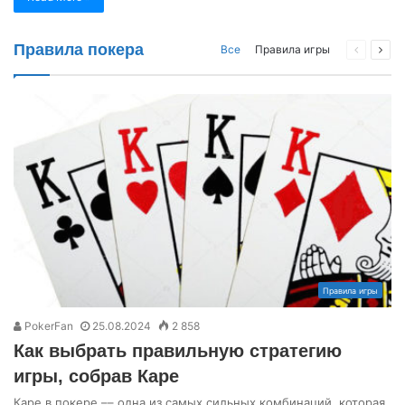
Правила покера
Предыд
Сле
Все
Правила игры
страниц
стр
Правила игры
PokerFan
25.08.2024
2 858
Как выбрать правильную стратегию
игры, собрав Каре
Каре в покере –– одна из самых сильных комбинаций, которая