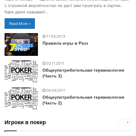
с огромной вероятностью не даст вам проиграть в партии.
Каре даже называют…
Read More »
17.06.2013
Правила игры в Разз
02.11.2011
Общеупотребительная терминология
(Часть 3)
06.09.2011
Общеупотребительная терминология
(Часть 2)
Игроки в покер
Предыд
Сле
страниц
стр