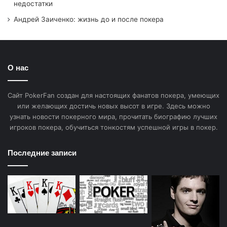
недостатки
Андрей Заиченко: жизнь до и после покера
О нас
Сайт PokerFan создан для настоящих фанатов покера, умеющих
или желающих достичь новых высот в игре. Здесь можно
узнать новости покерного мира, прочитать биографию лучших
игроков покера, обучиться тонкостям успешной игры в покер.
Последние записи