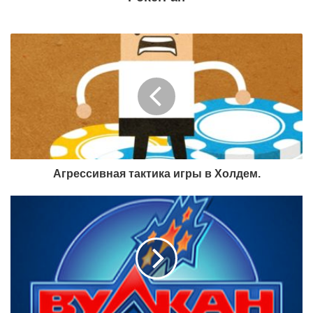
черного или синего цвета. Заходить в такое казино
всегда приятно и комфортно. Что касается
информационной наполненности, то онлайн казино в
принципе имеют схожие информационные разделы и в
полной мере информируют своих клиентов обо всех
моментах казино.
Среди обязательных разделов сайта всегда можно
встретить рубрики: как начать, бонусы, акции, турниры,
Агрессивная тактика игры в Холдем.
касса, информационная поддержка, победители и игры
казино. Кстати, последний раздел также четко
структурируется и часто разбивается по категориям:
настольные и карточные игры, рулетка, игровые
автоматы, аркадные игры, игры с живыми дилерами и
прочее. Таким образом, посетитель который заходит на
сайт казино всегда может быстро и комфортно
ознакомиться с его деятельностью и прочими