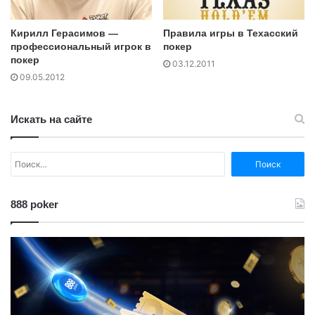
Бытует мнение, что покер наводнен аферистами и
мошенниками. Необходимо продемонстрировать, что
Кирилл Герасимов —
Правила игры в Техасский
профессиональный игрок в
покер
все изменилось.
покер
03.12.2011
09.05.2012
Спасибо, что ответили на мои вопросы, поздравляю
ещё раз!
Искать на сайте
Без проблем, пожалуйста.
Найти:
Я хочу выразить благодарность Джозефу, за то, что
уделил нам время. Еще сказать спасибо Сrown Casino в
888 poker
Мельбурне, Австралия, и лично, Денни Макдонау
(Danny McDonagh), который отвечает за турниры, за
оказанную помощь при организации интервью. Джозеф
произвел отличное впечатление. Он предстал
человеком, обладающим чувством собственного
достоинства, собственным восприятием мира, не