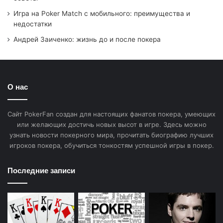
Игра на Poker Match с мобильного: преимущества и
недостатки
Андрей Заиченко: жизнь до и после покера
О нас
Сайт PokerFan создан для настоящих фанатов покера, умеющих
или желающих достичь новых высот в игре. Здесь можно
узнать новости покерного мира, прочитать биографию лучших
игроков покера, обучиться тонкостям успешной игры в покер.
Последние записи