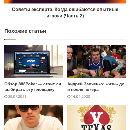
Говоря о покере, буду продолжать играть. Я не так
Советы эксперта. Когда ошибаются опытные
давно играл на WPT в Боготе, и в Калифорнии. Может
игроки (Часть 2)
быть, сыграю в следующем месяце в Беладжио, но у
меня существует договор с телевидением в Австралии,
Похожие статьи
к тому же, я соскучился по семье, поэтому на это
турнир я не попаду. В ноябре пройдет турнир The World
Series Tournament of Champions и турнир Foxwoods, в
моих планах поучаствовать в них. Еще я хочу сыграть в
The Monte Carlo Millions. И мне надо быть в Беладжио
на следующем турнире в декабре.
Обзор 888Poker — стоит ли
Андрей Заиченко: жизнь до
выбирать эту площадку
и после покера
И, наконец, Джозеф, ваше место в мире покера,
29.07.2021
14.04.2020
каким оно вам видится?
Это сложный вопрос. Будучи Чемпионом Мира, я
посланник этой игры. Моя цель представить его миру и
показать, что в него играют замечательные люди.