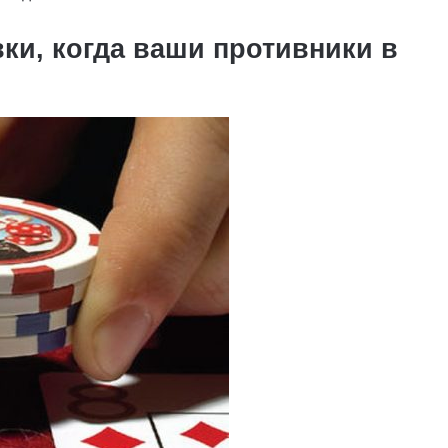
ки, когда ваши противники в