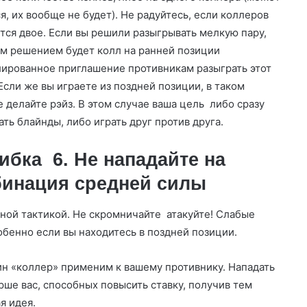
ся, их вообще не будет). Не радуйтесь, если коллеров
тся двое. Если вы решили разыгрывать мелкую пару,
м решением будет колл на ранней позиции
лированное приглашение противникам разыграть этот
 Если же вы играете из поздней позиции, в таком
е делайте рэйз. В этом случае ваша цель либо сразу
ать блайнды, либо играть друг против друга.
бка 6. Не нападайте на
мбинация средней силы
ной тактикой. Не скромничайте атакуйте! Слабые
бенно если вы находитесь в поздней позиции.
ин «коллер» применим к вашему противнику. Нападать
рше вас, способных повысить ставку, получив тем
я идея.