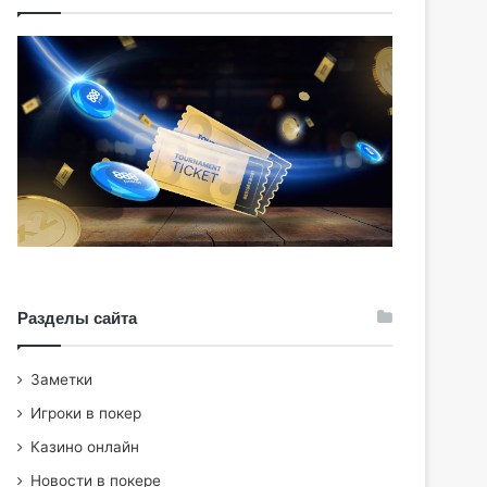
Разделы сайта
Заметки
Игроки в покер
Казино онлайн
Новости в покере