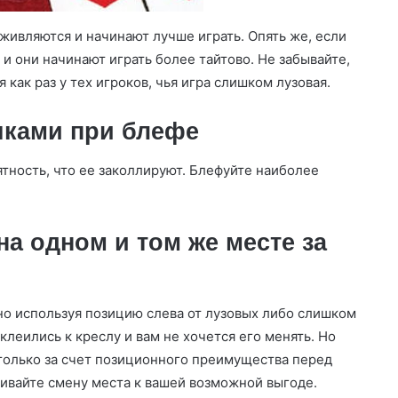
живляются и начинают лучше играть. Опять же, если
 и они начинают играть более тайтово. Не забывайте,
 как раз у тех игроков, чья игра слишком лузовая.
ками при блефе
тность, что ее заколлируют. Блефуйте наиболее
на одном и том же месте за
о используя позицию слева от лузовых либо слишком
клеились к креслу и вам не хочется его менять. Но
только за счет позиционного преимущества перед
ивайте смену места к вашей возможной выгоде.