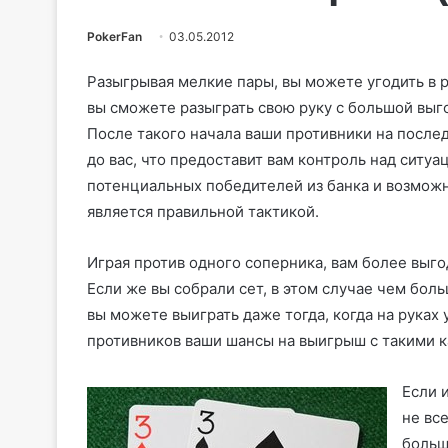
PokerFan
03.05.2012
Разыгрывая мелкие пары, вы можете угодить в 
вы сможете разыграть свою руку с большой выг
После такого начала ваши противники на после
до вас, что предоставит вам контроль над ситу
потенциальных победителей из банка и возможно
является правильной тактикой.
Играя против одного соперника, вам более выго
Если же вы собрали сет, в этом случае чем боль
вы можете выиграть даже тогда, когда на руках 
противников ваши шансы на выигрыш с такими 
Если 
не вс
больш