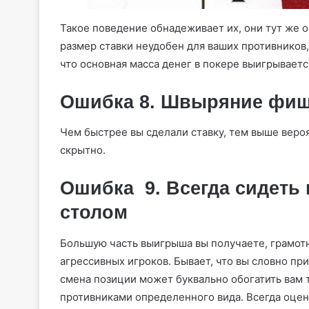
Такое поведение обнадеживает их, они тут же о
размер ставки неудобен для ваших противников,
что основная масса денег в покере выигрывается
Ошибка 8. Швыряние фиш
Чем быстрее вы сделали ставку, тем выше вероя
скрытно.
Ошибка 9. Всегда сидеть 
столом
Большую часть выигрыша вы получаете, грамотн
агрессивных игроков. Бывает, что вы словно при
смена позиции может буквально обогатить вам 
противниками определенного вида. Всегда оцен