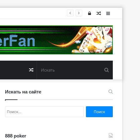
Войти
Случайная
Sidebar
статья
Искать
Случайная
статья
Искать на сайте
Найти:
888 poker