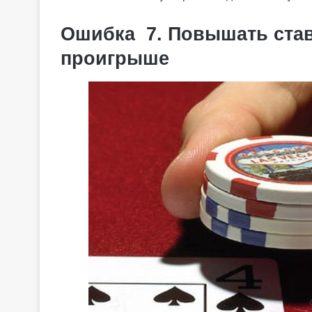
Ошибка 7. Повышать став
проигрыше