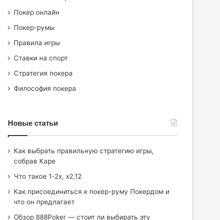
Покер онлайн
Покер-румы
Правила игры
Ставки на спорт
Стратегия покера
Философия покера
Новые статьи
Как выбрать правильную стратегию игры,
собрав Каре
Что такое 1-2х, х2,12
Как присоединиться к покер-руму Покердом и
что он предлагает
Обзор 888Poker — стоит ли выбирать эту