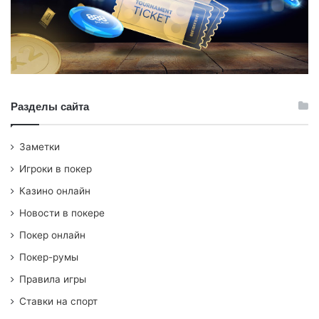
Разделы сайта
Заметки
Игроки в покер
Казино онлайн
Новости в покере
Покер онлайн
Покер-румы
Правила игры
Ставки на спорт